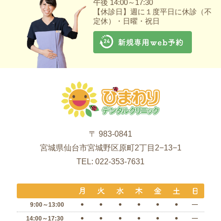
午後 14:00～17:30
【休診日】週に１度平日に休診（不
定休）・日曜・祝日
〒 983-0841
宮城県仙台市宮城野区原町2丁目2−13−1
TEL: 022-353-7631
●
●
●
●
●
●
―
9:00～13:00
●
●
●
●
●
●
―
14:00～17:30