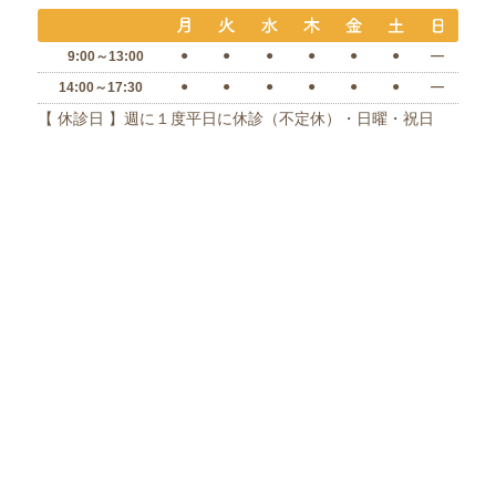
●
●
●
●
●
●
―
9:00～13:00
●
●
●
●
●
●
―
14:00～17:30
【 休診日 】週に１度平日に休診（不定休）・日曜・祝日