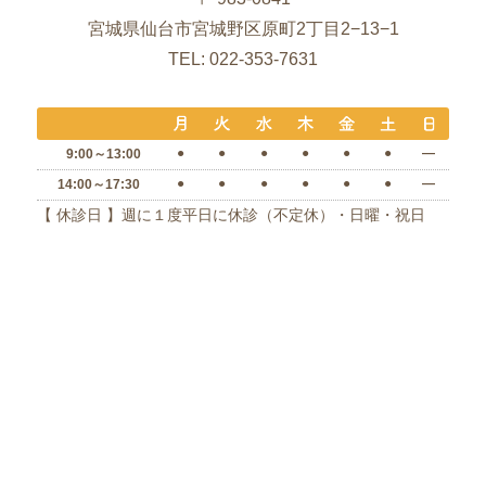
宮城県仙台市宮城野区原町2丁目2−13−1
TEL: 022-353-7631
●
●
●
●
●
●
―
9:00～13:00
●
●
●
●
●
●
―
14:00～17:30
【 休診日 】週に１度平日に休診（不定休）・日曜・祝日