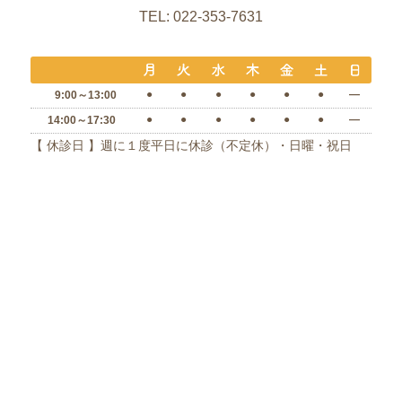
TEL: 022-353-7631
●
●
●
●
●
●
―
9:00～13:00
●
●
●
●
●
●
―
14:00～17:30
【 休診日 】週に１度平日に休診（不定休）・日曜・祝日