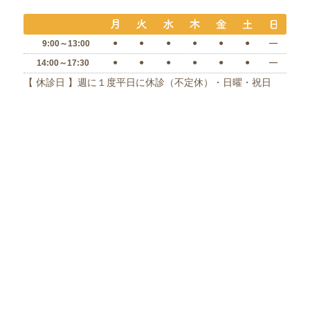
●
●
●
●
●
●
―
9:00～13:00
●
●
●
●
●
●
―
14:00～17:30
【 休診日 】週に１度平日に休診（不定休）・日曜・祝日