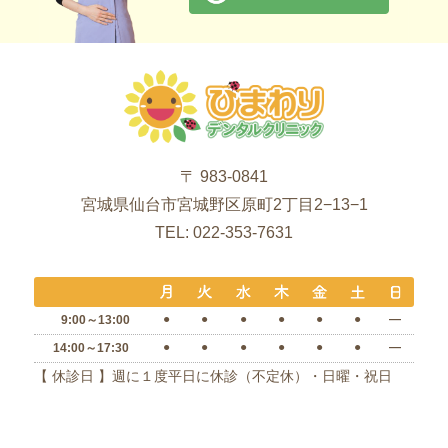
〒 983-0841
宮城県仙台市宮城野区原町2丁目2−13−1
TEL: 022-353-7631
●
●
●
●
●
●
―
9:00～13:00
●
●
●
●
●
●
―
14:00～17:30
【 休診日 】週に１度平日に休診（不定休）・日曜・祝日